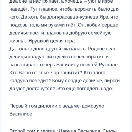
два счёта настряпает, а хочешь — уют в избе
наведёт. Тут главное, чтобы ворожить было для
кого. Да хоть бы для красавца-кузнеца Яра, что
подковы голыми руками гнёт. От любви сердце
девичье поёт и планов на добрую семейную
жизнь с Ярушкой целая гора…
Да только доля другой оказалась. Родное село
девицы колдун-лиходей в пепел обратил и
разыскивает теперь Василису по всей Рускале.
Кто Васю от злых чар защитит? Кто злого
колдуна победит? Кому сердце девичье, пироги
да уют достанутся? Это ещё поглядеть надо.
Первый том дилогии о ведьме-домовухе
Василисе
Второй том дилогии "Царица Василиса. Сказы