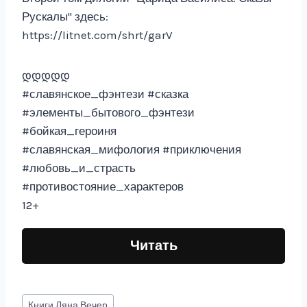
Рускалы" здесь:
https://litnet.com/shrt/garV
დდდდდ
#славянское_фэнтези #сказка
#элементы_бытового_фэнтези
#бойкая_героиня
#славянская_мифология #приключения
#любовь_и_страсть
#противостояние_характеров
12+
Читать
Метки
Книги
Ляна Вечер