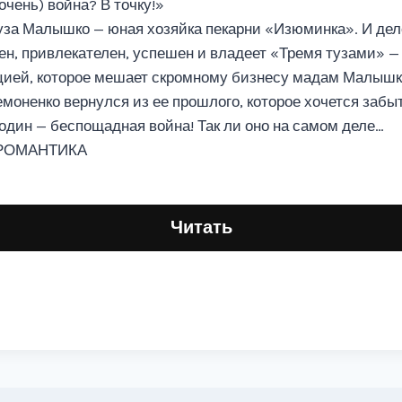
очень) война? В точку!»
уза Малышко — юная хозяйка пекарни «Изюминка». И дело 
ен, привлекателен, успешен и владеет «Тремя тузами» —
ией, которое мешает скромному бизнесу мадам Малышко.
емоненко вернулся из ее прошлого, которое хочется забы
один — беспощадная война! Так ли оно на самом деле…
 РОМАНТИКА
Читать