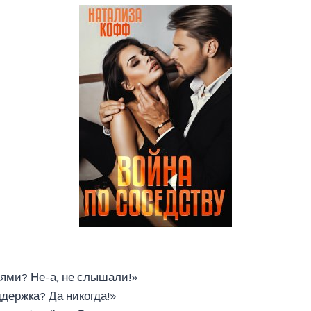
ями? Не-а, не слышали!»
держка? Да никогда!»