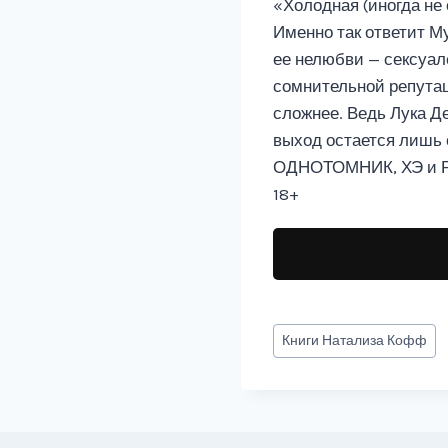
«Холодная (иногда не 
Именно так ответит М
ее нелюбви — сексуал
сомнительной репутац
сложнее. Ведь Лука Д
выход остается лишь 
ОДНОТОМНИК, ХЭ и
18+
Метки
Книги
Натализа Кофф
записи: