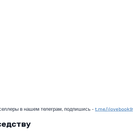
селлеры в нашем телеграм, подпишись -
t.me/ilovebook9
седству