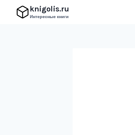
Перейти
knigolis.ru
к
Интересные книги
содержимому