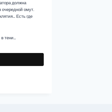
ратора должна
в очередной омут.
клятия… Есть где
 в тени…