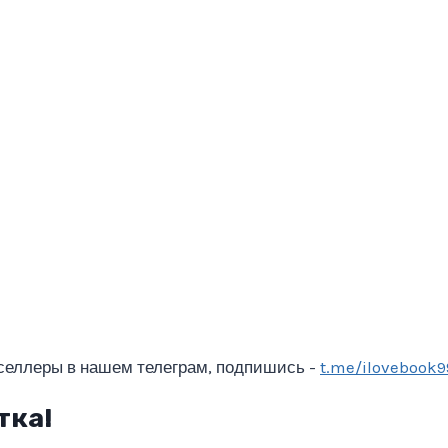
селлеры в нашем телеграм, подпишись -
t.me/ilovebook9
тка!