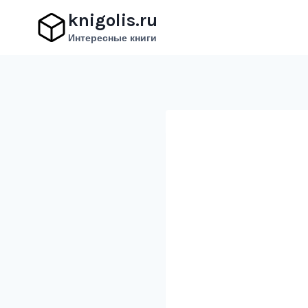
Перейти
knigolis.ru
к
Интересные книги
содержимому