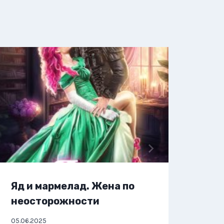
Яд и мармелад. Жена по
Я, 
неосторожности
Нов
05.06.2025
03.06