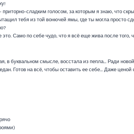
жу!
— приторно-сладким голосом, за которым я знаю, что скр
вытащил тебя из той вонючей ямы, где ты могла просто с
но?
е это. Само по себе чудо, что я всё еще жива после того,
ая, в буквальном смысле, восстала из пепла… Ради ново
дан. Готов на всё, чтобы оставить ее себе… Даже ценой
орячо
роями)