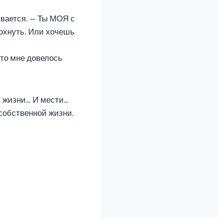
ывается. — Ты МОЯ с
дохнуть. Или хочешь
 что мне довелось
й жизни… И мести…
 собственной жизни.