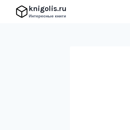
Перейти
knigolis.ru
к
Интересные книги
содержимому