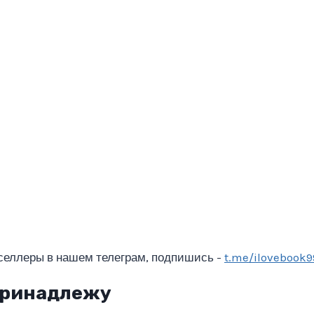
селлеры в нашем телеграм, подпишись -
t.me/ilovebook9
 принадлежу