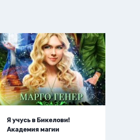
Я учусь в Бикелови!
Я п
Академия магии
Ака