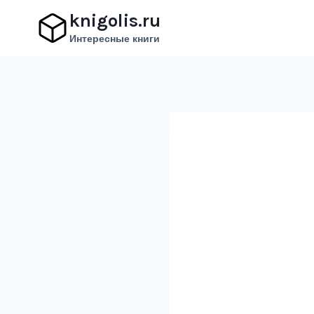
Перейти
knigolis.ru
к
Интересные книги
содержимому