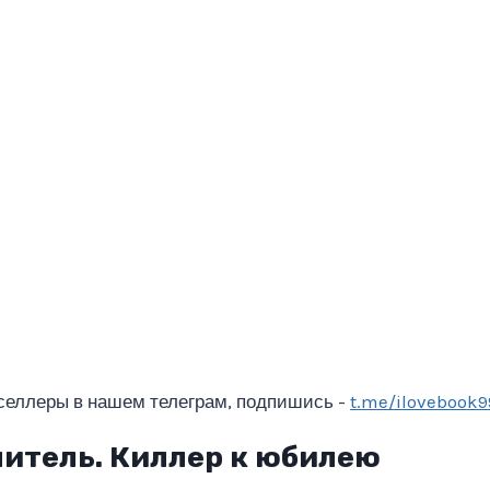
селлеры в нашем телеграм, подпишись -
t.me/ilovebook9
нитель. Киллер к юбилею