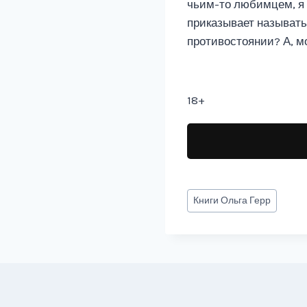
чьим-то любимцем, я с
приказывает называть 
противостоянии? А, м
18+
Метки
Книги
Ольга Герр
записи: