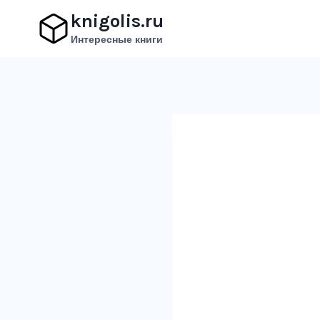
Перейти
knigolis.ru
к
Интересные книги
содержимому