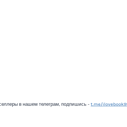
селлеры в нашем телеграм, подпишись -
t.me/ilovebook9