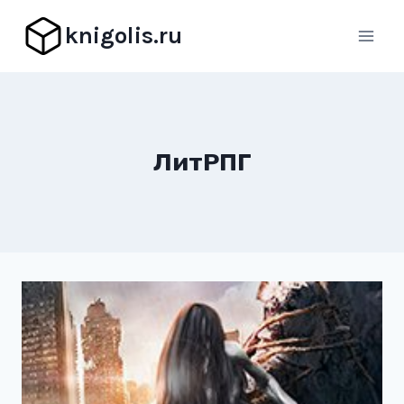
Перейти
knigolis.ru
к
содержимому
ЛитРПГ