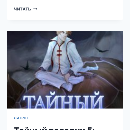
АРХИ-
ЧИТАТЬ
VR.
ТОМ
02
ЛИТРПГ