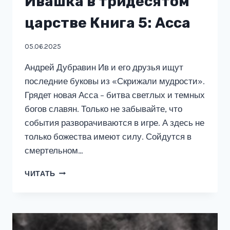
Ивашка в тридесятом
царстве Книга 5: Асса
05.06.2025
Андрей Дубравин Ив и его друзья ищут
последние буковы из «Скрижали мудрости».
Грядет новая Асса – битва светлых и темных
богов славян. Только не забывайте, что
события разворачиваются в игре. А здесь не
только божества имеют силу. Сойдутся в
смертельном…
ИВАШКА
ЧИТАТЬ
В
ТРИДЕСЯТОМ
ЦАРСТВЕ
КНИГА
5: