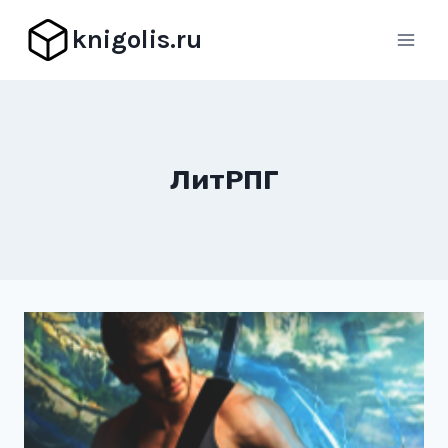
Перейти
knigolis.ru
к
содержимому
ЛитРПГ