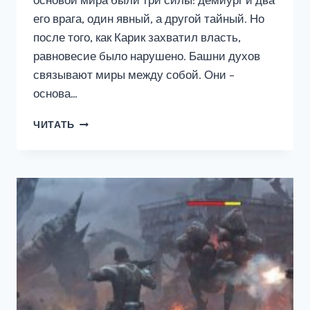
основой мира были три силы: демиург и два
его врага, один явный, а другой тайный. Но
после того, как Карик захватил власть,
равновесие было нарушено. Башни духов
связывают миры между собой. Они –
основа…
МИР
ЧИТАТЬ
КАРИКА
15.
КОРОЛЬ
БАШНИ