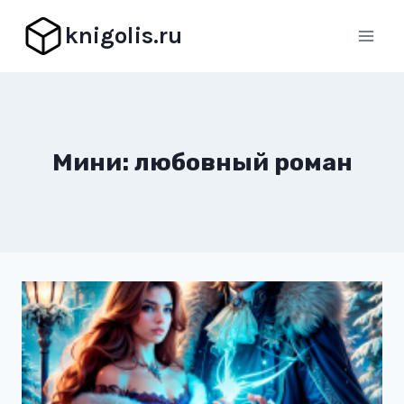
Перейти
knigolis.ru
к
содержимому
Мини: любовный роман