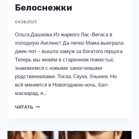
Белоснежки
04.06.2025
Ольга Дашкова Из жаркого Лас-Вегаса в
холодную Англию? Да легко! Мама выиграла
джек-пот – вышла замуж за богатого герцога.
Теперь мы живём в старинном поместье,
знакомимся с новыми заносчивыми
родственниками. Тоска. Скука. Уныние. Но
всё меняется в Новогоднюю ночь, бал-
маскарад, я…
ОРЕШКИ
ЧИТАТЬ
ДЛЯ
БЕЛОСНЕЖКИ