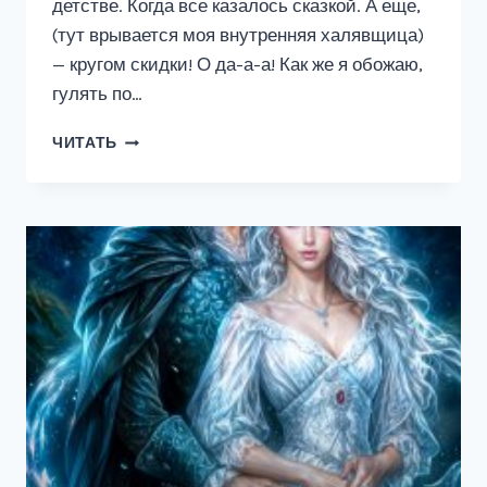
детстве. Когда все казалось сказкой. А еще,
(тут врывается моя внутренняя халявщица)
— кругом скидки! О да-а-а! Как же я обожаю,
гулять по…
ОН
ЧИТАТЬ
МОЙ
ЯНВАРЬ