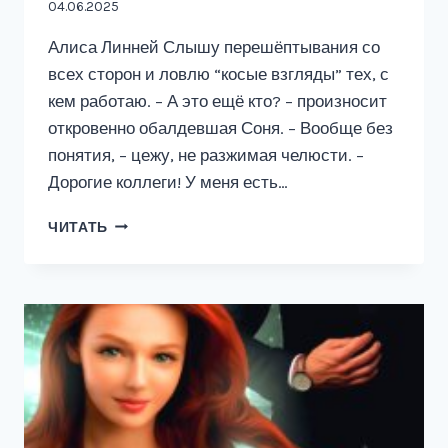
04.06.2025
Алиса Линней Слышу перешёптывания со
всех сторон и ловлю “косые взгляды” тех, с
кем работаю. – А это ещё кто? – произносит
откровенно обалдевшая Соня. – Вообще без
понятия, – цежу, не разжимая челюсти. –
Дорогие коллеги! У меня есть…
РАЗВОД.
ЧИТАТЬ
ПОДАРОК
НА
НОВЫЙ
ГОД