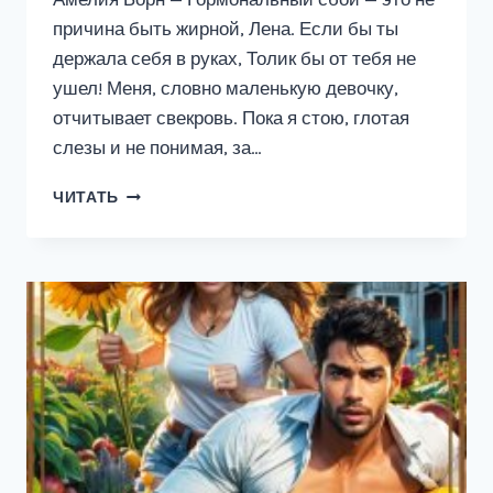
причина быть жирной, Лена. Если бы ты
держала себя в руках, Толик бы от тебя не
ушел! Меня, словно маленькую девочку,
отчитывает свекровь. Пока я стою, глотая
слезы и не понимая, за…
ХЭППИ-
ЧИТАТЬ
ЭНДОВ
НА
ВСЕХ
НЕ
ХВАТИТ