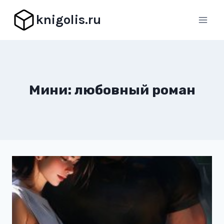
Перейти
knigolis.ru
к
содержимому
Мини: любовный роман