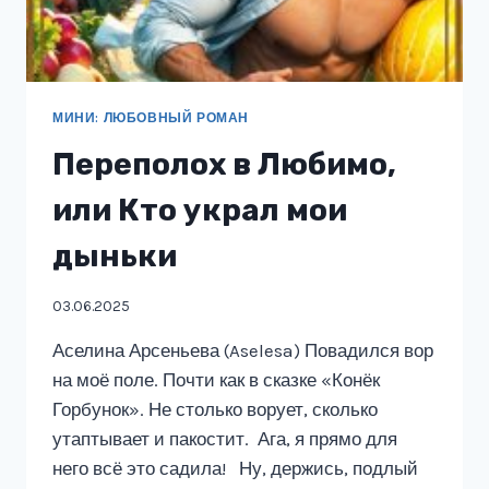
МИНИ: ЛЮБОВНЫЙ РОМАН
Переполох в Любимо,
или Кто украл мои
дыньки
03.06.2025
Аселина Арсеньева (Aselesa) Повадился вор
на моё поле. Почти как в сказке «Конёк
Горбунок». Не столько ворует, сколько
утаптывает и пакостит. Ага, я прямо для
него всё это садила! Ну, держись, подлый