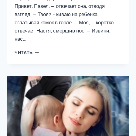
Привет, Павел, — отвечает она, отводя
взгляд. — Твоя? – киваю на ребенка,
сглатывая комок в горле. — Моя, — коротко
отвечает Настя, сморщив нос. — Извини,
нас…
НОВОГОДНЕЕ
ЧИТАТЬ
ЧУДО.
ПАПА
ПОД
ЁЛКУ.