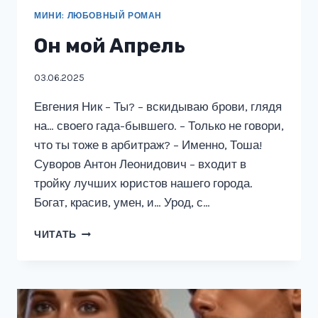
МИНИ: ЛЮБОВНЫЙ РОМАН
Он мой Апрель
03.06.2025
Евгения Ник – Ты? – вскидываю брови, глядя
на… своего гада-бывшего. – Только не говори,
что ты тоже в арбитраж? – Именно, Тоша!
Суворов Антон Леонидович – входит в
тройку лучших юристов нашего города.
Богат, красив, умен, и… Урод, с…
ОН
ЧИТАТЬ
МОЙ
АПРЕЛЬ