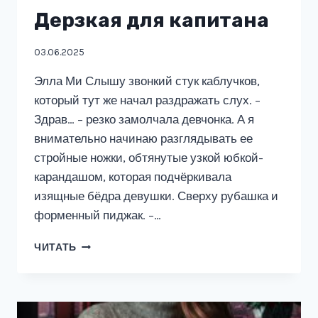
Дерзкая для капитана
03.06.2025
Элла Ми Слышу звонкий стук каблучков,
который тут же начал раздражать слух. –
Здрав… – резко замолчала девчонка. А я
внимательно начинаю разглядывать ее
стройные ножки, обтянутые узкой юбкой-
карандашом, которая подчёркивала
изящные бёдра девушки. Сверху рубашка и
форменный пиджак. –…
ДЕРЗКАЯ
ЧИТАТЬ
ДЛЯ
КАПИТАНА