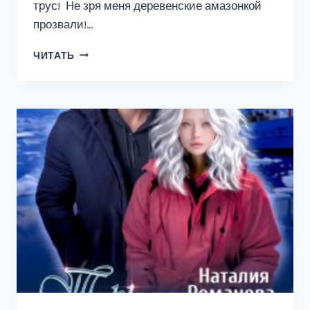
трус! Не зря меня деревенские амазонкой
прозвали!…
ПЕРЕПОЛОХ
ЧИТАТЬ
В
ЛЮБИМО,
ИЛИ
КТО
УКРАЛ
МОИ
ДЫНЬКИ