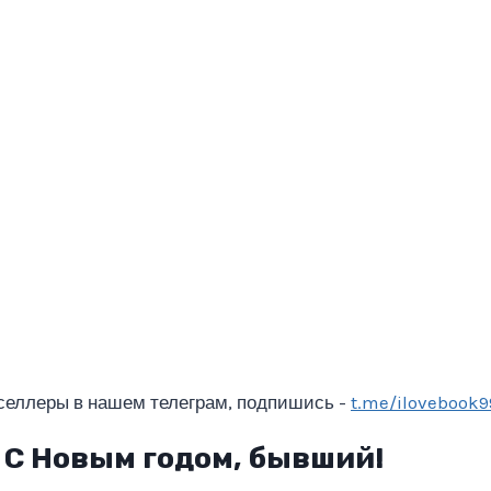
селлеры в нашем телеграм, подпишись -
t.me/ilovebook9
 С Новым годом, бывший!