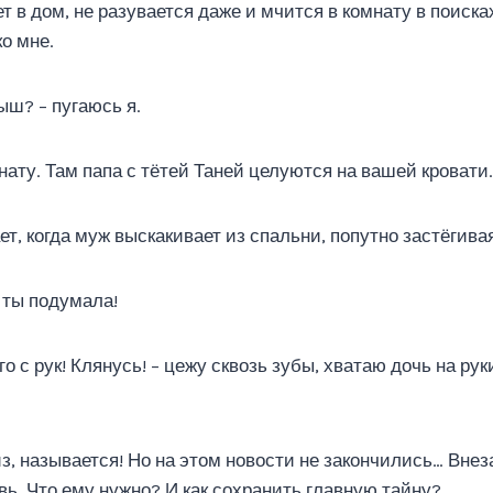
т в дом, не разувается даже и мчится в комнату в поиска
ко мне.
ыш? – пугаюсь я.
нату. Там папа с тётей Таней целуются на вашей кровати.
т, когда муж выскакивает из спальни, попутно застёгива
о ты подумала!
го с рук! Клянусь! – цежу сквозь зубы, хватаю дочь на рук
, называется! Но на этом новости не закончились… Вне
ь. Что ему нужно? И как сохранить главную тайну?