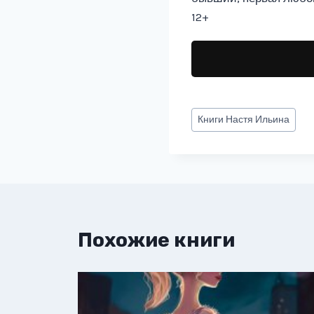
12+
Метки
Книги
Настя Ильина
записи:
Похожие книги