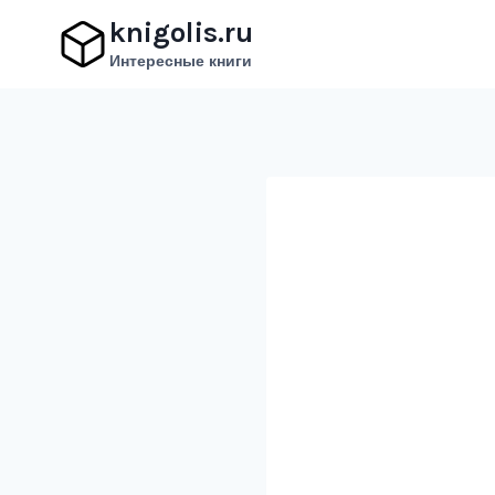
Перейти
knigolis.ru
к
Интересные книги
содержимому