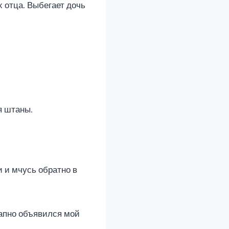
х отца. Выбегает дочь
я штаны.
и и мчусь обратно в
запно объявился мой