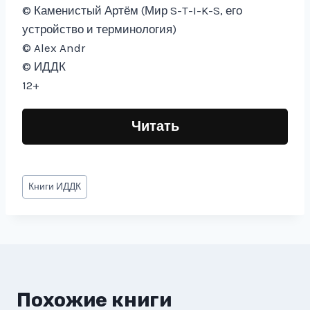
© Каменистый Артём (Мир S-T-I-K-S, его
устройство и терминология)
© Alex Andr
© ИДДК
12+
Читать
Метки
Книги
ИДДК
записи:
Похожие книги