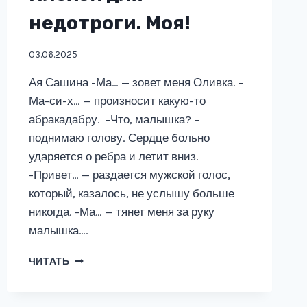
недотроги. Моя!
03.06.2025
Ая Сашина -Ма… — зовет меня Оливка. –
Ма-си-х… — произносит какую-то
абракадабру. -Что, малышка? –
поднимаю голову. Сердце больно
ударяется о ребра и летит вниз.
-Привет… — раздается мужской голос,
который, казалось, не услышу больше
никогда. -Ма… — тянет меня за руку
малышка….
ПЛОХОЙ
ЧИТАТЬ
ДЛЯ
НЕДОТРОГИ.
МОЯ!