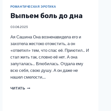
РОМАНТИЧЕСКАЯ ЭРОТИКА
Выпьем боль до дна
03.06.2025
Ая Сашина Она возненавидела его и
захотела жестоко отомстить, а он
«ответил» тем, что спас её. Приютил… И
стал жить так, словно её нет. А она
запуталась… Влюбилась. Отдала ему
всю себя, свою душу. А он даже не
нашел смелости,…
ВЫПЬЕМ
ЧИТАТЬ
БОЛЬ
ДО
ДНА