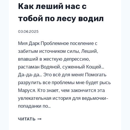
Как леший нас с
тобой по лесу водил
03.06.2025
Мия Дарк Проблемное поселение с
забитым источником силы, Леший,
впавший в жесткую депрессию,
растаман Водяной, суженный Кощей…
Да-да-да… Это всё для меня! Помогать
разрулить все проблемы мне будет рысь
Маруся. Кто знает, чем закончится эта
увлекательная история для ведьмочки-
попаданки по…
КАК
ЧИТАТЬ
ЛЕШИЙ
НАС