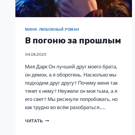
МИНИ: ЛЮБОВНЫЙ РОМАН
В погоню за прошлым
04.06.2025
Мия Дарк Он лучший друг моего брата,
он демон, а я оборотень. Насколько мы
подходим друг другу? Почему меня так
тянет к нему? Неужели он моя тьма, а я
его свет? Мы рискнули попробовать, но
как трудно во всём разобраться……
В
ЧИТАТЬ
ПОГОНЮ
ЗА