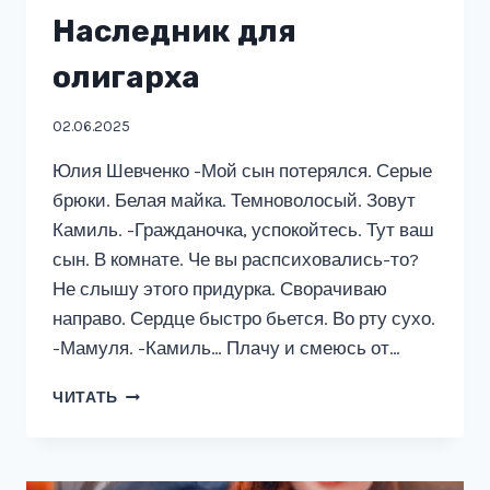
Наследник для
олигарха
02.06.2025
Юлия Шевченко -Мой сын потерялся. Серые
брюки. Белая майка. Темноволосый. Зовут
Камиль. -Гражданочка, успокойтесь. Тут ваш
сын. В комнате. Че вы распсиховались-то?
Не слышу этого придурка. Сворачиваю
направо. Сердце быстро бьется. Во рту сухо.
-Мамуля. -Камиль… Плачу и смеюсь от…
НАСЛЕДНИК
ЧИТАТЬ
ДЛЯ
ОЛИГАРХА