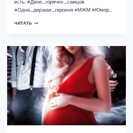
есть: #Двое_горячих_самцов
#Одна_дерзкая_героиня #МЖМ #Юмор…
ПОРОЧНЫЙ
ЧИТАТЬ
СЕКРЕТ