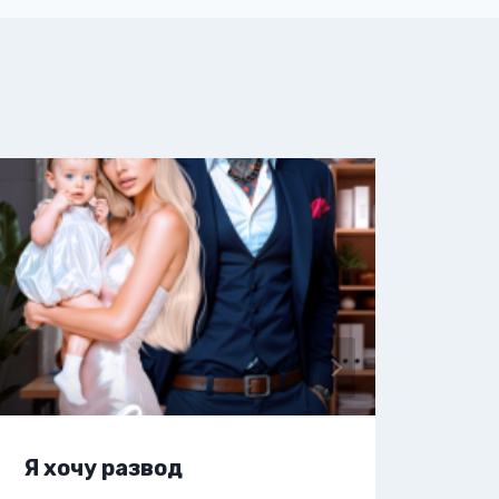
Я хочу развод
Я х