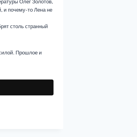
ературы Олег Золотов,
, и почему-то Лена не
брят столь странный
.
 силой. Прошлое и