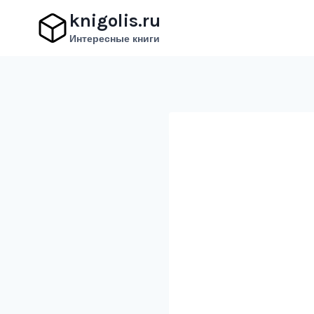
Перейти
knigolis.ru
к
Интересные книги
содержимому