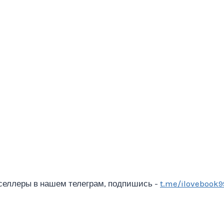
селлеры в нашем телеграм, подпишись -
t.me/ilovebook9